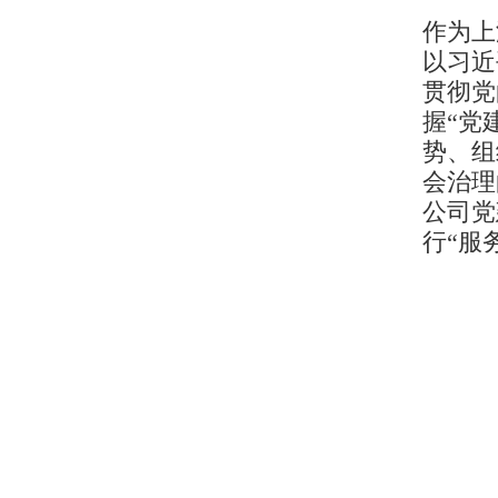
作为上
以习近
贯彻党
握“党
势、组
会治理
公司党
行“服