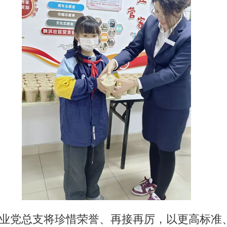
业党总支将珍惜荣誉、再接再厉，以更高标准