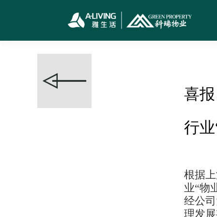
喜报
行业
根据上
业“物
经公司
理发展