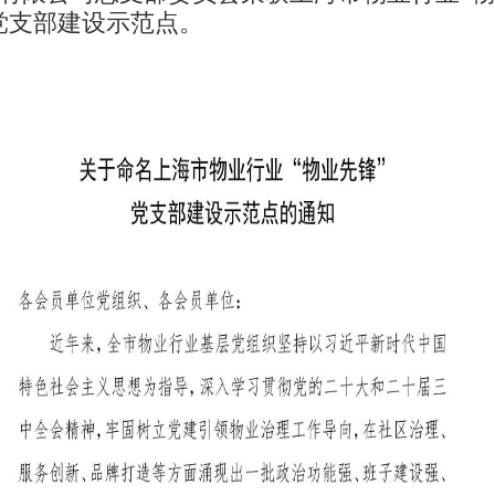
党支部建设示范点。