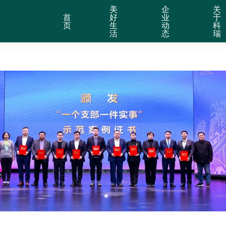
美
企
关
首
好
业
于
页
生
动
科
活
态
瑞