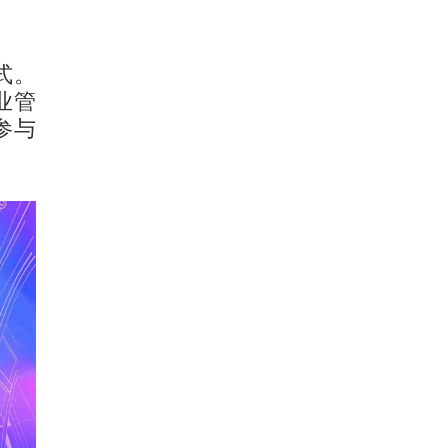
式。
业管
参与