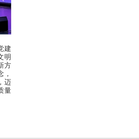
党建
文明
新方
念，
，迈
质量