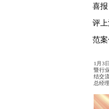
喜报
评上
范案
1月3
暨行业
结交
总经