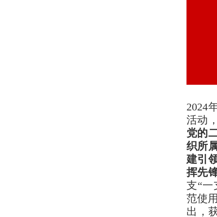
202
活动
党的
织所
建引
挥先
支“
范使用
出，