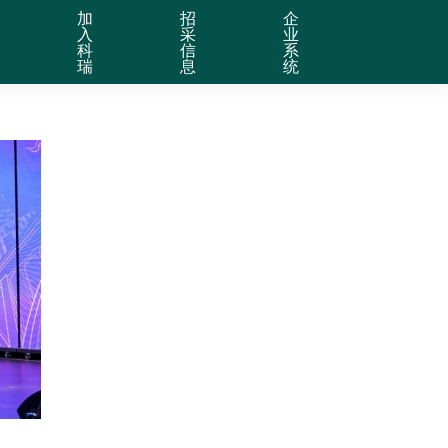
加
招
企
入
采
业
科
信
系
瑞
息
统