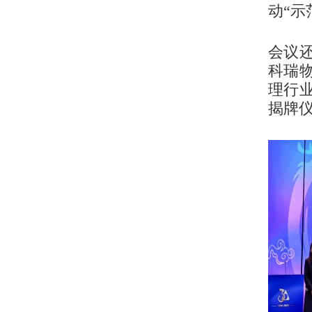
动“示
会议
科瑞
理行
揭牌