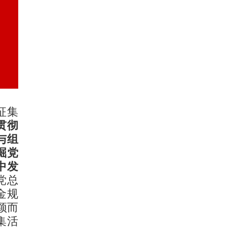
征集
贯彻
与组
掘党
中发
党总
金规
颖而
集活