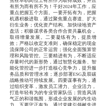
焦在本职岗位上有所作为取得成效，并且
有所为而有所不为！干好2024年工作，应
重点把握五个方面。一要开拓有为，把握
机遇积极进取，通过聚焦重点赛道、扩大
衍生业务；优化资产结构、加快绿地资产
盘活；积极谋求各类合作合资共赢机会，
取得增量发展。二要凝练有为，提质增
效；严格以收定支准则，确保稳定的现金
流保障公司的正常运营；强化全面预算管
理和风险管控。三要精进有为，不断适应
存量时代的新形势，通过智慧化服务、智
能化管控进一步打造核心竞争力，提升服
务品质和管理水准；逐步部署ESG及双碳
战略推动可持续发展。四要谋事有为，通
过组织变革，激发员工潜力、企业活力，
打造年轻有为的专业管家队伍；营造风清
气正的和谐氛围，形成企业发展的内生动
力。五要守正有为，通过党建引领树先进